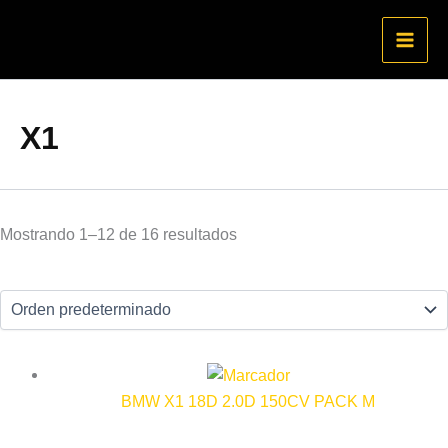
Ir
al
contenido
X1
Mostrando 1–12 de 16 resultados
BMW X1 18D 2.0D 150CV PACK M