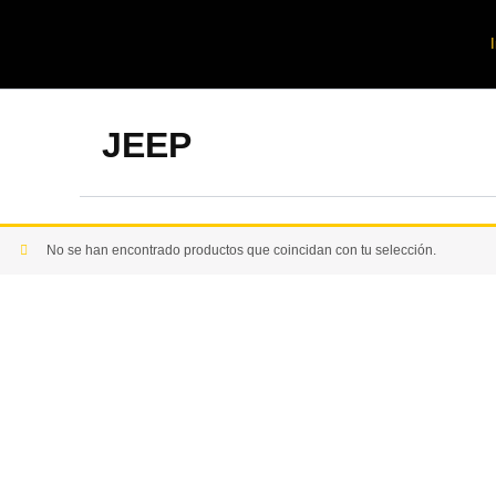
Ir
al
contenido
JEEP
No se han encontrado productos que coincidan con tu selección.