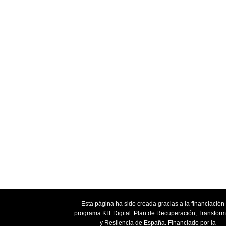
Esta página ha sido creada gracias a la financiación
programa KIT Digital. Plan de Recuperación, Transfor
y Resilencia de España. Financiado por la