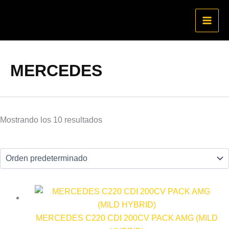
Ir
al
contenido
MERCEDES
Mostrando los 10 resultados
MERCEDES C220 CDI 200CV PACK AMG (MILD