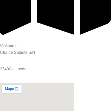
Visítanos
Ctra de Sabiote S/N
23400 • Ubeda