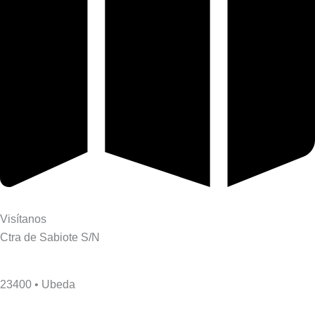
Visítanos
Ctra de Sabiote S/N
23400 • Ubeda