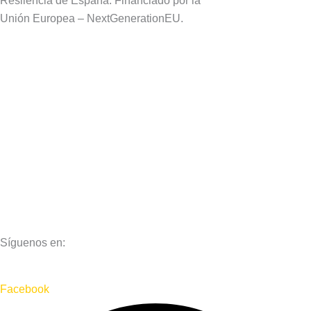
Resilencia de España. Financiado por la
Unión Europea – NextGenerationEU.
Aviso Legal
Política de Privacidad
Política de Cookies
Síguenos en:
Facebook