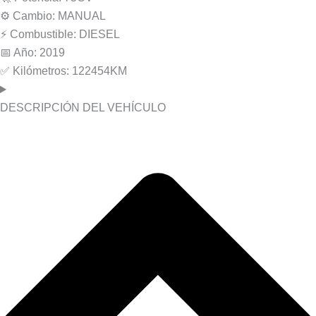
⚙️ Cambio: MANUAL
⚡️ Combustible: DIESEL
📅 Año: 2019
✅ Kilómetros: 122454KM
DESCRIPCIÓN DEL VEHÍCULO