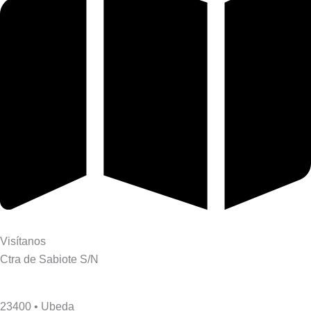
Visítanos
Ctra de Sabiote S/N
23400 • Ubeda