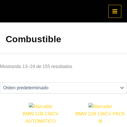
Ir
al
contenido
Combustible
Mostrando 13–24 de 155 resultados
BMW 118I 136CV
BMW 118I 136CV PACK
AUTOMATICO
M