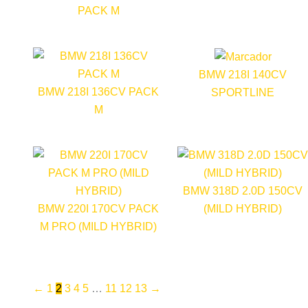
PACK M
BMW 218I 140CV
BMW 218I 136CV PACK
SPORTLINE
M
BMW 318D 2.0D 150CV
BMW 220I 170CV PACK
(MILD HYBRID)
M PRO (MILD HYBRID)
←
1
2
3
4
5
…
11
12
13
→