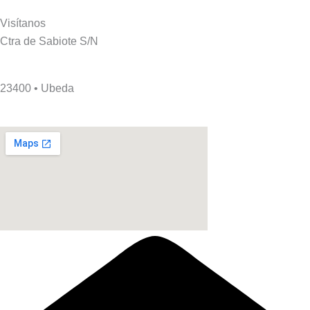
Visítanos
Ctra de Sabiote S/N
23400 • Ubeda