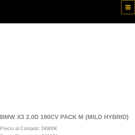
Ir
al
contenido
BMW X3 2.0D 190CV PACK M (MILD HYBRID)
Precio al Contado: 34900€