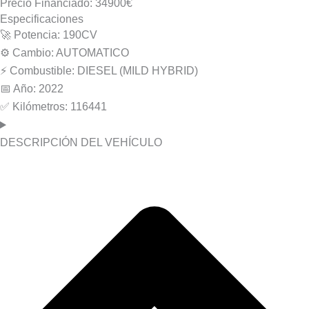
Precio Financiado: 34900€
Especificaciones
🚀 Potencia: 190CV
⚙️ Cambio: AUTOMATICO
⚡️ Combustible: DIESEL (MILD HYBRID)
📅 Año: 2022
✅ Kilómetros: 116441
DESCRIPCIÓN DEL VEHÍCULO